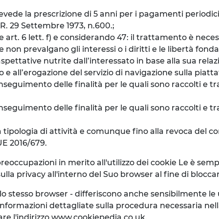
prevede la prescrizione di 5 anni per i pagamenti periodic
P.R. 29 Settembre 1973, n.600.;
e art. 6 lett. f) e considerando 47: il trattamento è nece
e non prevalgano gli interessi o i diritti e le libertà fo
spettative nutrite dall’interessato in base alla sua relazi
e all’erogazione del servizio di navigazione sulla piatt
seguimento delle finalità per le quali sono raccolti e tra
eguimento delle finalità per le quali sono raccolti e tra
a tipologia di attività e comunque fino alla revoca del con
 UE 2016/679.
preoccupazioni in merito all'utilizzo dei cookie Le è se
lla privacy all'interno del Suo browser al fine di blocca
llo stesso browser - differiscono anche sensibilmente l
nformazioni dettagliate sulla procedura necessaria nel
are l'indirizzo www.cookiepedia.co.uk.