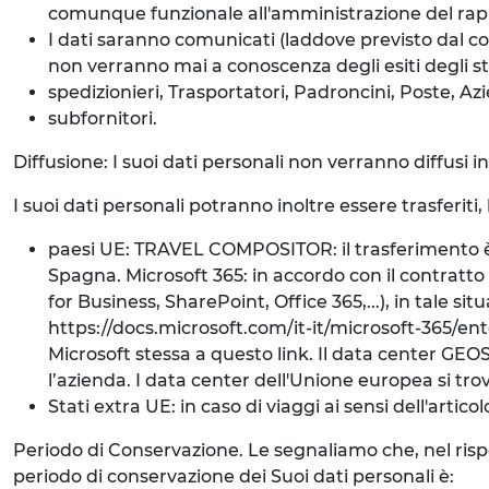
comunque funzionale all'amministrazione del rap
I dati saranno comunicati (laddove previsto dal co
non verranno mai a conoscenza degli esiti degli ste
spedizionieri, Trasportatori, Padroncini, Poste, Azi
subfornitori.
Diffusione: I suoi dati personali non verranno diffusi 
I suoi dati personali potranno inoltre essere trasferiti,
paesi UE: TRAVEL COMPOSITOR: il trasferimento è d
Spagna. Microsoft 365: in accordo con il contratto d
for Business, SharePoint, Office 365,...), in tale s
https://docs.microsoft.com/it-it/microsoft-365/
Microsoft stessa a questo link. Il data center GEOS
l’azienda. I data center dell'Unione europea si trov
Stati extra UE: in caso di viaggi ai sensi dell'artic
Periodo di Conservazione. Le segnaliamo che, nel rispetto
periodo di conservazione dei Suoi dati personali è: