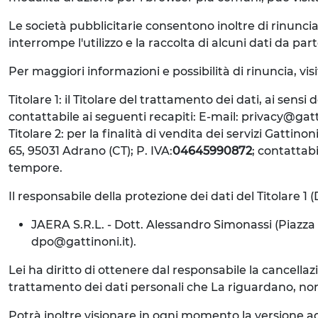
Le società pubblicitarie consentono inoltre di rinuncia
interrompe l'utilizzo e la raccolta di alcuni dati da parte
Per maggiori informazioni e possibilità di rinuncia, vis
Titolare 1: il Titolare del trattamento dei dati, ai sens
contattabile ai seguenti recapiti: E-mail: privacy@gat
Titolare 2: per la finalità di vendita dei servizi Gattin
65, 95031 Adrano (CT); P. IVA:
04645990872
; contattabi
tempore.
Il responsabile della protezione dei dati del Titolare 1 
JAERA S.R.L. - Dott. Alessandro Simonassi (Piazza D
dpo@gattinoni.it).
Lei ha diritto di ottenere dal responsabile la cancellazio
trattamento dei dati personali che La riguardano, nonché i
Potrà inoltre visionare in ogni momento la versione ag