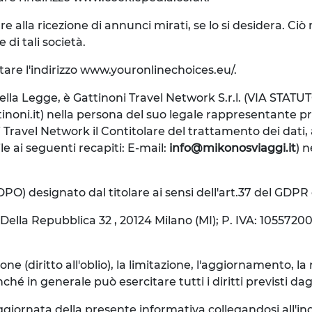
re alla ricezione di annunci mirati, se lo si desidera. C
 di tali società.
itare l'indirizzo www.youronlinechoices.eu/.
i della Legge, è Gattinoni Travel Network S.r.l. (VIA STATU
tinoni.it) nella persona del suo legale rappresentante 
oni Travel Network il Contitolare del trattamento dei dati,
le ai seguenti recapiti: E-mail:
info@mikonosviaggi.it
) 
(DPO) designato dal titolare ai sensi dell'art.37 del GDPR 
ella Repubblica 32 , 20124 Milano (MI); P. IVA: 10557200
ne (diritto all'oblio), la limitazione, l'aggiornamento, la r
n generale può esercitare tutti i diritti previsti dagli ar
giornata della presente informativa collegandosi all'ind