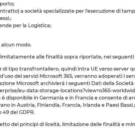
porto;
ntratto) a società specializzate per l'esecuzione di tam
ssi.;
ende per la Logistica;
in alcun modo.
 limitatamente alle finalità sopra riportate, nei seguenti 
i tipo transfrontaliero, quindi intra UE verso server q
’uso dei servizi Microsoft 365, verranno adoperati i serv
ituazione Microsoft archivierà i seguenti Dati della Societ
enterprise/eu-data-storage-locations?view=o365-worldwi
 è disponibile in Germania e in Francia e consente di arch
ano in Austria, Finlandia, Francia, Irlanda e Paesi Bassi.
olo 49 del GDPR.
 dei principi di liceità, limitazione delle finalità e mini