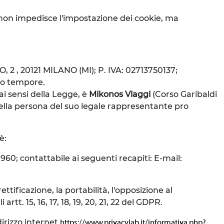
iò non impedisce l'impostazione dei cookie, ma
TO, 2 , 20121 MILANO (MI); P. IVA: 02713750137;
pro tempore.
 ai sensi della Legge, è
Mikonos Viaggi
(Corso Garibaldi
nella persona del suo legale rappresentante pro
è:
960; contattabile ai seguenti recapiti: E-mail:
ettificazione, la portabilità, l'opposizione al
tt. 15, 16, 17, 18, 19, 20, 21, 22 del GDPR.
irizzo internet
https://www.privacylab.it/informativa.php?