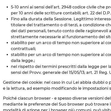
5-10 anni ai sensi dell’art. 2948 codice civile che 
per 10 anni delle scritture contabili; art. 22 del D.
Fino alla durata della Sessione. Legittimo interess
titolare del trattamento o di terzi, a condizione ch
dei dati personali, tenuto conto delle ragionevoli a
strettamente necessarie al funzionamento del sito 
stabilito per un arco di tempo non superiore al con
contrattuali;
stabilito per un arco di tempo non superiore al cons
dalla legge.;
nel rispetto dei termini prescritti dalla legge per l
sensi del Provv. generale del 15/05/13; art. 21 Reg.
Gestione dei cookie: nel caso in cui Lei abbia dubbi o 
e la lettura, ad esempio modificando le impostazioni su
Poiché ciascun browser - e spesso diverse versioni de
mediante le preferenze del Suo browser può trovare i
modalità di azione per i browser più comuni, può visit